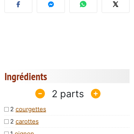
Ingrédients
2
2
courgettes
2
carottes
1
oignon