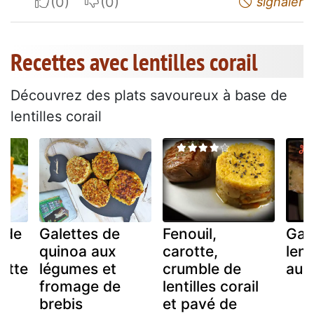
I apreciate
I do not appreciate
signaler
Recettes avec lentilles corail
Découvrez des plats savoureux à base de
lentilles corail
nde
Galettes de
Fenouil,
Gal
quinoa aux
carotte,
lent
rotte
légumes et
crumble de
au 
fromage de
lentilles corail
brebis
et pavé de