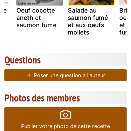
tte
Oeuf cocotte
Salade au
Bri
et
aneth et
saumon fumé
oeuf
saumon fume
et aux oeufs
et 
mollets
fum
Questions
Poser une question à l'auteur
Photos des membres
Publier votre photo de cette recette