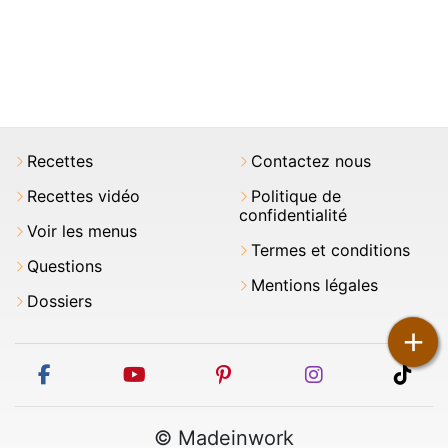
Recettes
Contactez nous
Recettes vidéo
Politique de
confidentialité
Voir les menus
Termes et conditions
Questions
Mentions légales
Dossiers
+
facebook
youtube
pinterest
instagram
tikt
© Madeinwork