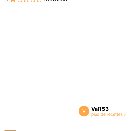
Val153
V