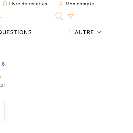
Livre de recettes
Mon compte
QUESTIONS
AUTRE
al
ecette à un ami
ette page
 une question à l'auteur
ublier votre photo de cette r