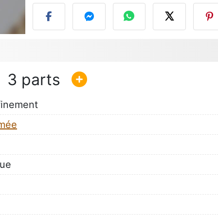
3
finement
umée
que