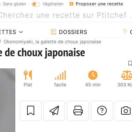
Sans gluten
Végétarien
Proposer une recette
ETTES
DOSSIERS
Okonomiyaki, la galette de choux japonaise
e de choux japonaise
Plat
facile
45 min
303 Kc
Envoyer cette r
Imprimer c
Poser
P