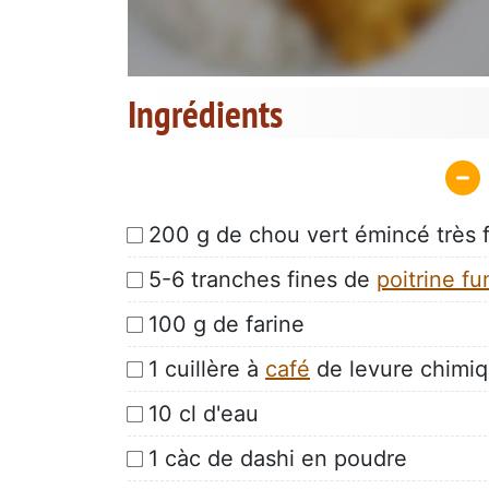
Ingrédients
200 g de chou vert émincé très 
5-6 tranches fines de
poitrine f
100 g de farine
1 cuillère à
café
de levure chimi
10 cl d'eau
1 càc de dashi en poudre