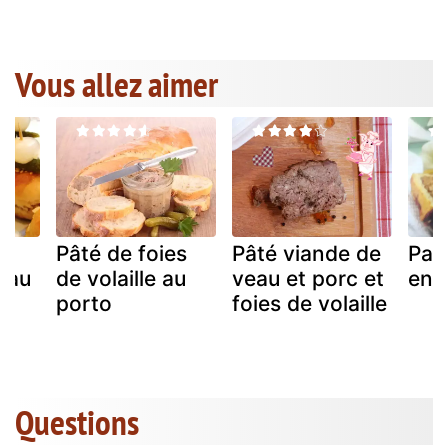
Vous allez aimer
Pâté de foies
Pâté viande de
Pat
 au
de volaille au
veau et porc et
en 
es
porto
foies de volaille
Questions