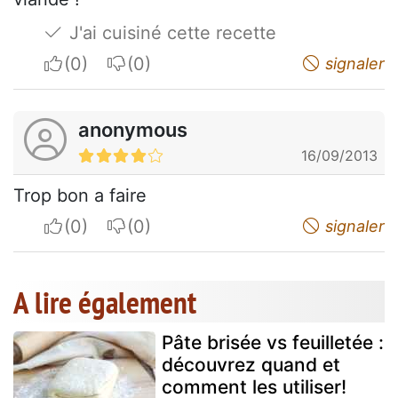
J'ai cuisiné cette recette
I apreciate
I do not appreciate
signaler
anonymous
16/09/2013
Trop bon a faire
I apreciate
I do not appreciate
signaler
A lire également
Pâte brisée vs feuilletée :
découvrez quand et
comment les utiliser!