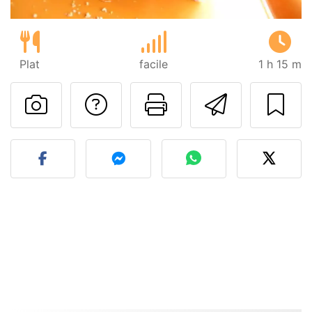
Plat
facile
1 h 15 m
Poser une question
Imprimer cet
Envoyer
Publier votre photo de cet