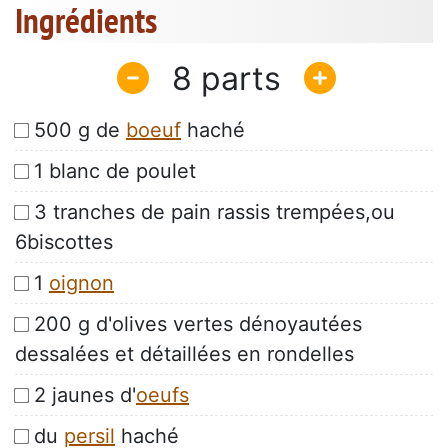
Ingrédients
8
500 g de
boeuf
haché
1 blanc de poulet
3 tranches de pain rassis trempées,ou
6biscottes
1
oignon
200 g d'olives vertes dénoyautées
dessalées et détaillées en rondelles
2 jaunes d'
oeufs
du
persil
haché