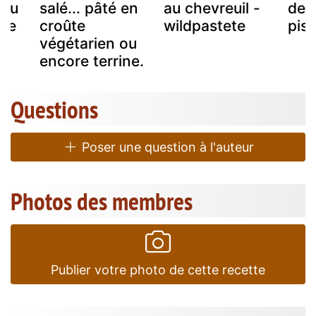
t au
salé... pâté en
au chevreuil -
de 
ute
croûte
wildpastete
pis
végétarien ou
encore terrine.
Questions
Poser une question à l'auteur
Photos des membres
Publier votre photo de cette recette