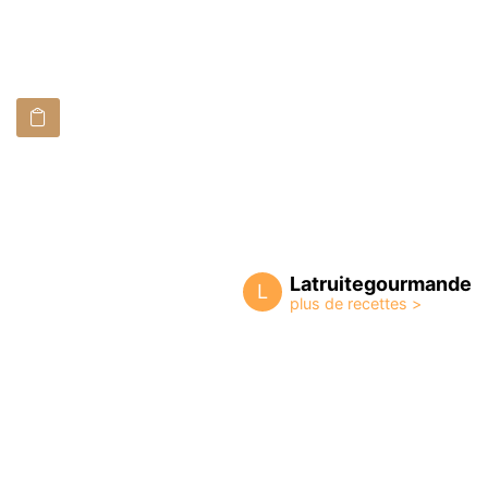
Latruitegourmande
L