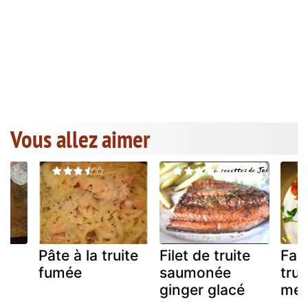
Vous allez aimer
Pâte à la truite
Filet de truite
Fag
fumée
saumonée
trui
ginger glacé
mex