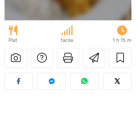
Plat
facile
1 h 15 m
Poser une question
Imprimer cet
Envoyer
Publier votre photo de cet