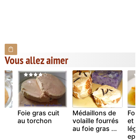
Vous allez aimer
fs
Foie gras cuit
Médaillons de
Foi
au torchon
volaille fourrés
et b
au foie gras ...
lég
epi