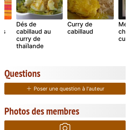
z
Dés de
Curry de
Méd
es
cabillaud au
cabillaud
cho
curry de
cur
thaïlande
Questions
Poser une question à l'auteur
Photos des membres