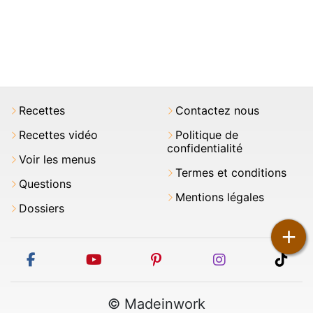
Recettes
Contactez nous
Recettes vidéo
Politique de
confidentialité
Voir les menus
Termes et conditions
Questions
Mentions légales
Dossiers
+
facebook
youtube
pinterest
instagram
tikt
© Madeinwork