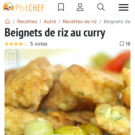
Recettes
Autre
Recettes de riz
Beignets de r
Beignets de riz au curry
Précédent
Suiv