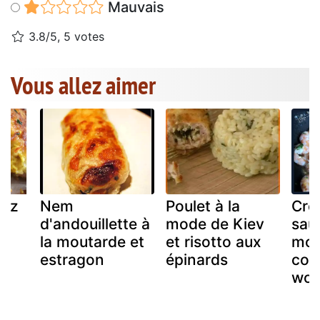
Mauvais
3.8/5, 5 votes
Vous allez aimer
riz
Nem
Poulet à la
Cre
d'andouillette à
mode de Kiev
saut
la moutarde et
et risotto aux
mou
estragon
épinards
cor
wo