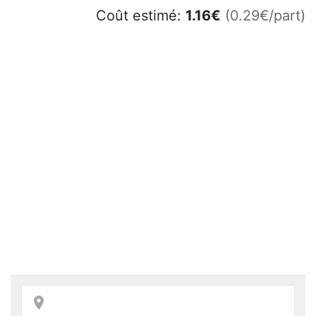
Coût estimé:
1.16
€
(0.29€/part)