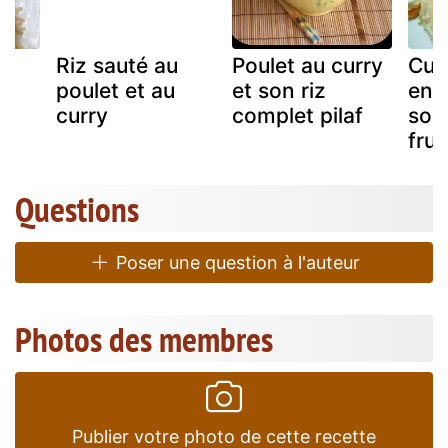
Riz sauté au
Poulet au curry
Cur
poulet et au
et son riz
en 
curry
complet pilaf
son 
frui
Questions
Poser une question à l'auteur
Photos des membres
Publier votre photo de cette recette