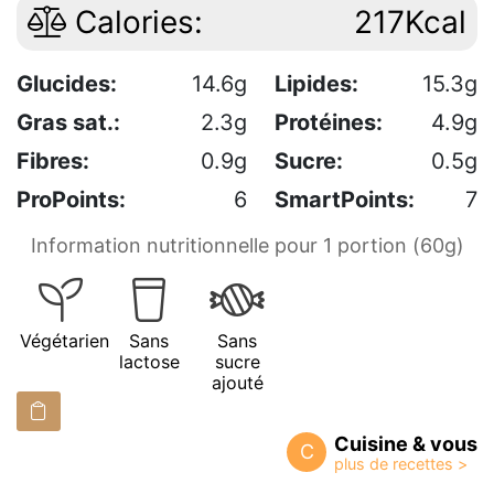
Calories:
217Kcal
Glucides:
14.6g
Lipides:
15.3g
Gras sat.:
2.3g
Protéines:
4.9g
Fibres:
0.9g
Sucre:
0.5g
ProPoints:
6
SmartPoints:
7
Information nutritionnelle pour 1 portion (60g)
Végétarien
Sans
Sans
lactose
sucre
ajouté
Cuisine & vous
C