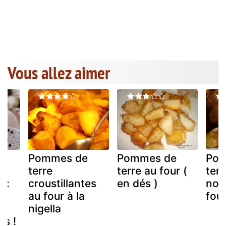
Vous allez aimer
Pommes de
Pommes de
Pom
e
terre
terre au four (
terr
 :
croustillantes
en dés )
noi
au four à la
fou
es
nigella
es !