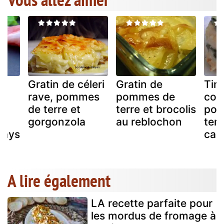
Gratin de céleri
Gratin de
Tim
rave, pommes
pommes de
cou
de terre et
terre et brocolis
pom
t
gorgonzola
au reblochon
terr
pays
cam
A lire également
LA recette parfaite pour
les mordus de fromage à