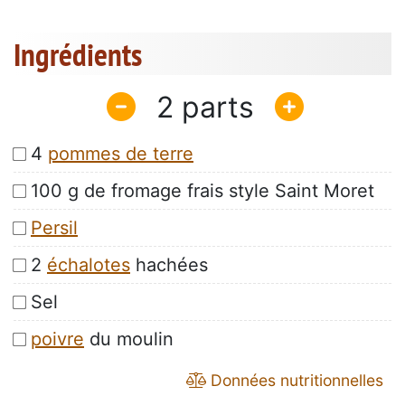
Ingrédients
2
4
pommes de terre
100 g de fromage frais style Saint Moret
Persil
2
échalotes
hachées
Sel
poivre
du moulin
Données nutritionnelles