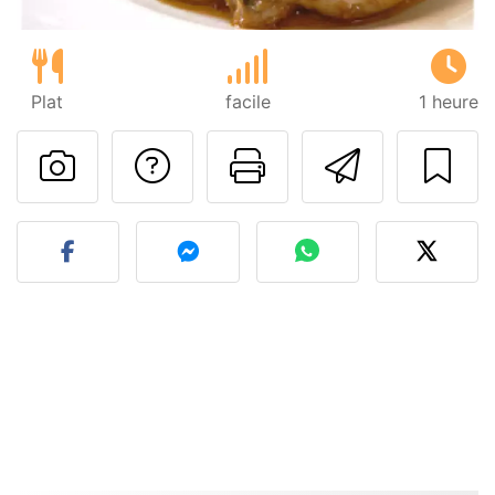
Plat
facile
1 heure
Poser une question
Imprimer cet
Envoyer
Publier votre photo de cet