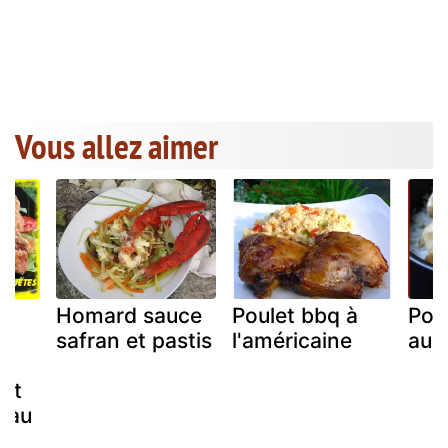
Vous allez aimer
de
Homard sauce
Poulet bbq à
Pou
s
safran et pastis
l'américaine
aux
 et
 au