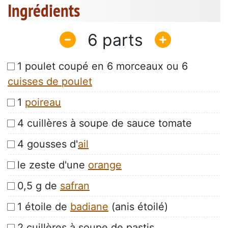
Ingrédients
6
1 poulet coupé en 6 morceaux ou 6
cuisses de poulet
1
poireau
4 cuillères à soupe de sauce tomate
4 gousses d'
ail
le zeste d'une
orange
0,5 g de
safran
1 étoile de
badiane
(anis étoilé)
2 cuillères à soupe de pastis