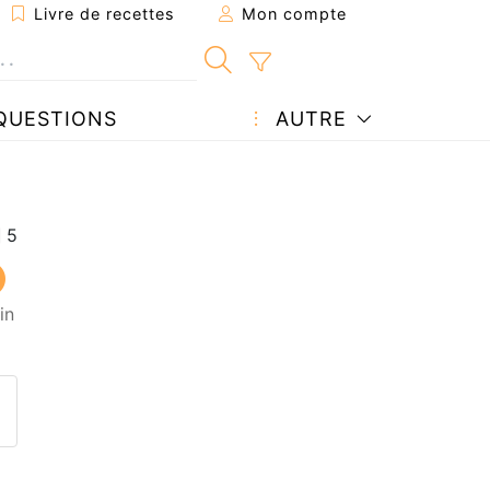
Livre de recettes
Mon compte
QUESTIONS
AUTRE
in
ecette à un ami
ette page
 une question à l'auteur
ublier votre photo de cette r