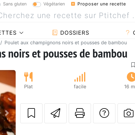
Sans gluten
Végétarien
Proposer une recette
ETTES
DOSSIERS
Poulet aux champignons noirs et pousses de bambou
s noirs et pousses de bambou
Plat
facile
16 m
Envoyer cette r
Imprimer c
Poser
Suivant
P