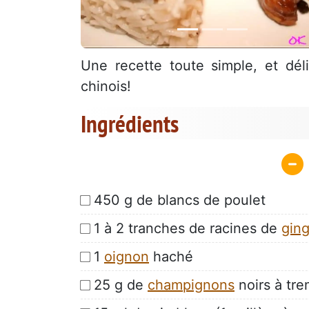
Une recette toute simple, et dél
chinois!
Ingrédients
450 g de blancs de poulet
1 à 2 tranches de racines de
gin
1
oignon
haché
25 g de
champignons
noirs à tre