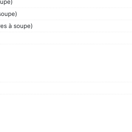
oupe)
 soupe)
ères à soupe)