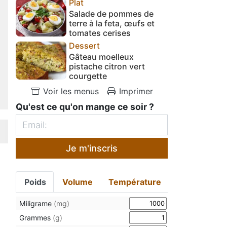
Plat
Salade de pommes de
terre à la feta, œufs et
tomates cerises
Dessert
Gâteau moelleux
pistache citron vert
courgette
Voir les menus
Imprimer
Qu'est ce qu'on mange ce soir ?
Je m'inscris
Poids
Volume
Température
Miligrame
(mg)
Grammes
(g)