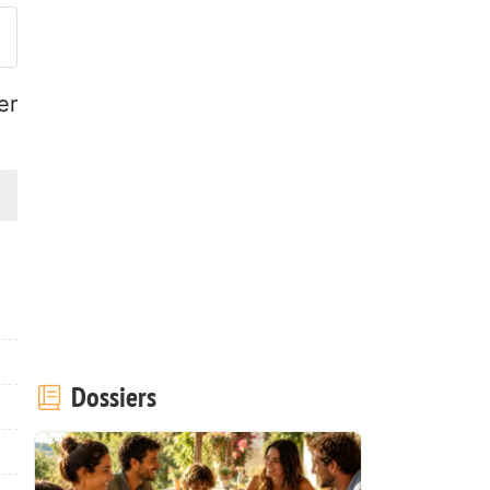
er
Dossiers