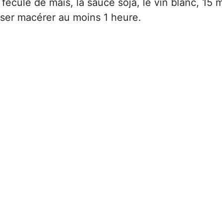
 fécule de maïs, la sauce soja, le vin blanc, 15 m
isser macérer au moins 1 heure.