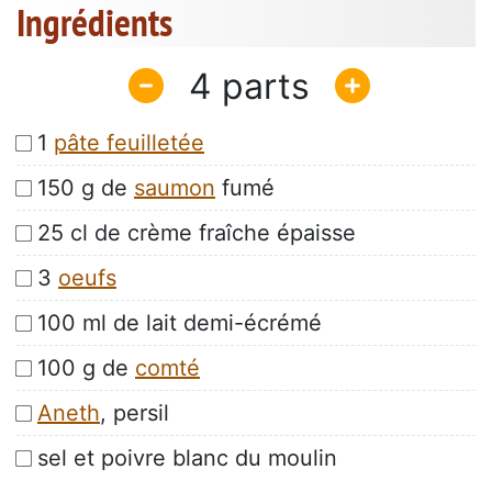
Ingrédients
4
1
pâte feuilletée
150 g de
saumon
fumé
25 cl de crème fraîche épaisse
3
oeufs
100 ml de lait demi-écrémé
100 g de
comté
Aneth
, persil
sel et poivre blanc du moulin