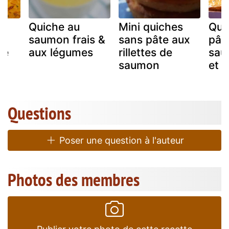
s
Quiche au
Mini quiches
Qui
saumon frais &
sans pâte aux
pât
mé
aux légumes
rillettes de
sau
saumon
et à
Questions
Poser une question à l'auteur
Photos des membres