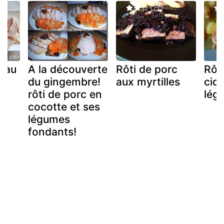
c au
A la découverte
Rôti de porc
Rôt
du gingembre!
aux myrtilles
cidr
rôti de porc en
lég
cocotte et ses
légumes
fondants!