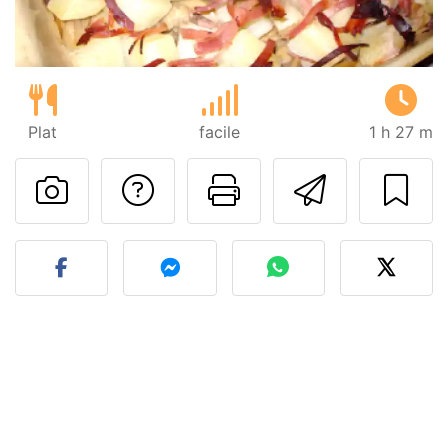
Plat
facile
1 h 27 m
Poser une question
Imprimer cet
Envoyer
Publier votre photo de cet