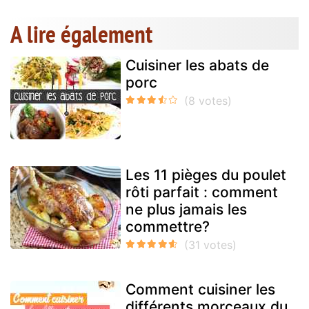
A lire également
Cuisiner les abats de
porc
Les 11 pièges du poulet
rôti parfait : comment
ne plus jamais les
commettre?
Comment cuisiner les
différents morceaux du