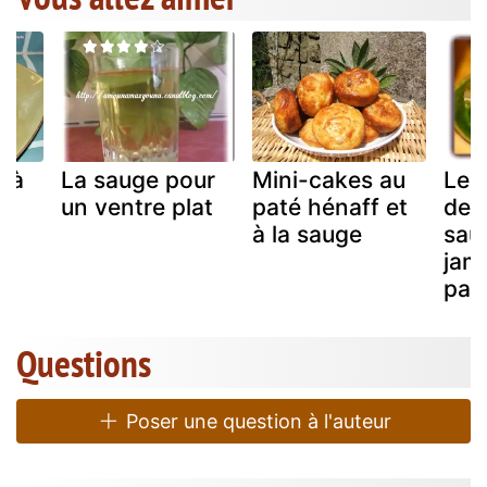
n à
La sauge pour
Mini-cakes au
Le f
un ventre plat
paté hénaff et
de v
à la sauge
sau
jam
par
Questions
Poser une question à l'auteur