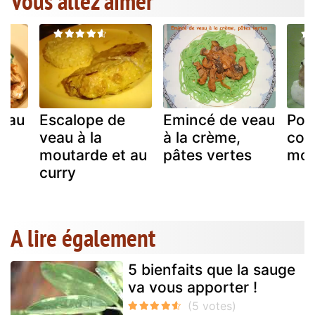
Vous allez aimer
a au
Escalope de
Emincé de veau
Pou
veau à la
à la crème,
com
é
moutarde et au
pâtes vertes
mori
curry
A lire également
5 bienfaits que la sauge
va vous apporter !