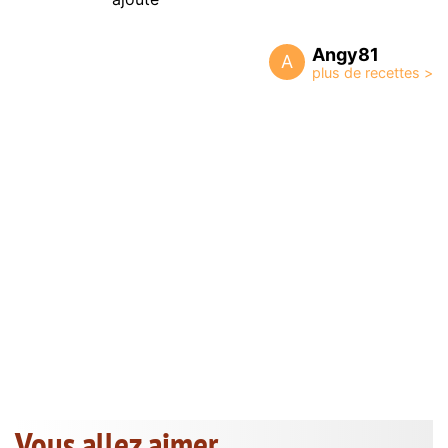
Angy81
A
Vous allez aimer