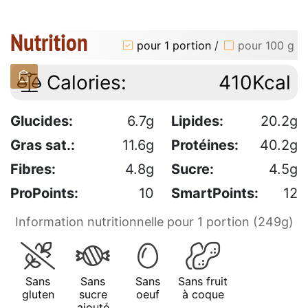
Nutrition
pour 1 portion
/
pour 100 g
Calories:
410Kcal
Glucides:
6.7g
Lipides:
20.2g
Gras sat.:
11.6g
Protéines:
40.2g
Fibres:
4.8g
Sucre:
4.5g
ProPoints:
10
SmartPoints:
12
Information nutritionnelle pour 1 portion (249g)
Sans
Sans
Sans
Sans fruit
gluten
sucre
oeuf
à coque
ajouté