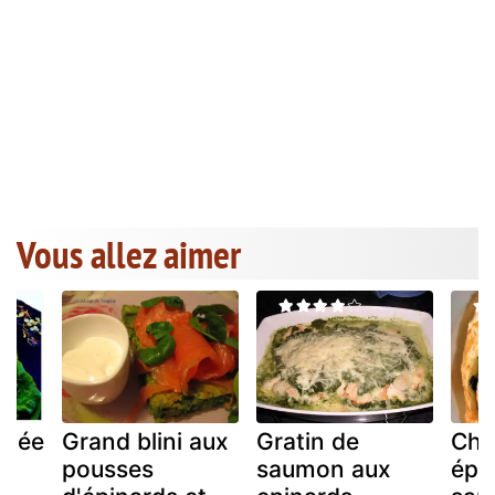
Vous allez aimer
ulée
Grand blini aux
Gratin de
Cha
pousses
saumon aux
épi