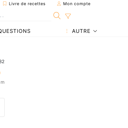
Livre de recettes
Mon compte
QUESTIONS
AUTRE
5 m
ecette à un ami
ette page
 une question à l'auteur
ublier votre photo de cette r