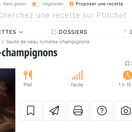
Sans gluten
Végétarien
Proposer une recette
ETTES
DOSSIERS
Sauté de veau tomates-champignons
s-champignons
Plat
facile
1 h 1
Envoyer cette r
Imprimer c
Poser
P