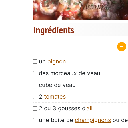
Ingrédients
un
oignon
des morceaux de veau
cube de veau
2
tomates
2 ou 3 gousses d'
ail
une boite de
champignons
ou de