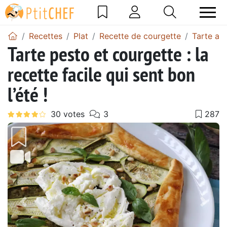
Recettes
Plat
Recette de courgette
Tarte au
Tarte pesto et courgette : la
recette facile qui sent bon
l’été !
Précédent
Suiv