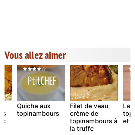
Vous allez aimer
Quiche aux
Filet de veau,
Lab
rs
topinambours
crème de
top
nac
topinambours à
et 
la truffe