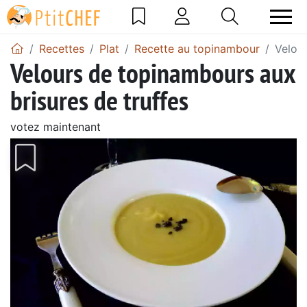
Recettes
Plat
Recette au topinambour
Velour
Velours de topinambours aux
brisures de truffes
votez maintenant