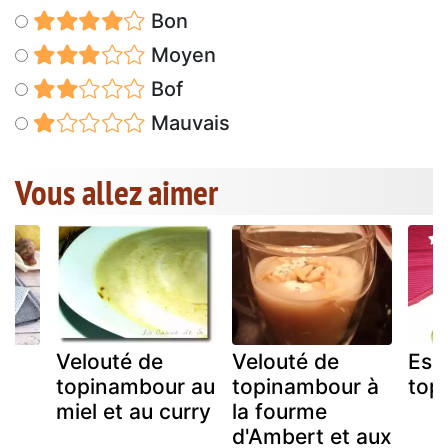
Bon
Moyen
Bof
Mauvais
Vous allez aimer
Velouté de
Velouté de
Esp
r,
topinambour au
topinambour à
top
miel et au curry
la fourme
d'Ambert et aux