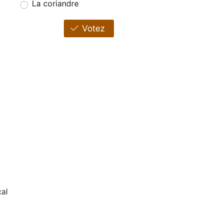
La coriandre
Votez
al