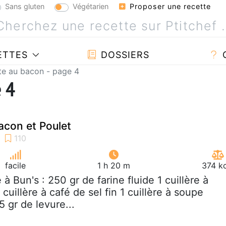
Sans gluten
Végétarien
Proposer une recette
ETTES
DOSSIERS
te au bacon - page 4
e 4
acon et Poulet
facile
1 h 20 m
374 kc
e à Bun's : 250 gr de farine fluide 1 cuillère à
cuillère à café de sel fin 1 cuillère à soupe
5 gr de levure...