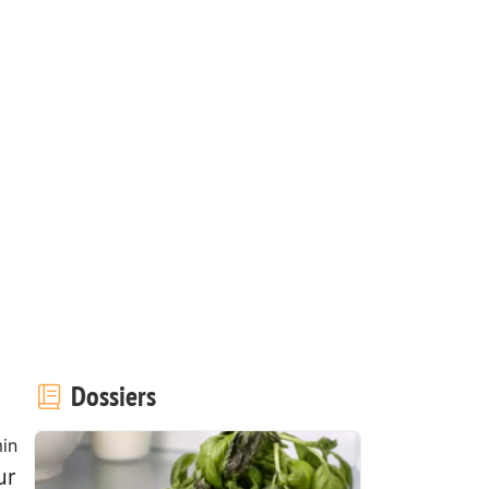
Dossiers
in
ur