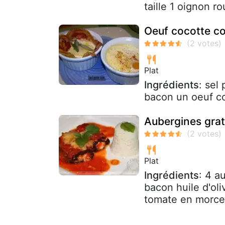
taille 1 oignon 
Oeuf cocotte c
Plat
Ingrédients
: sel
bacon un oeuf co
Aubergines grati
Plat
Ingrédients
: 4 a
bacon huile d'oli
tomate en morcea