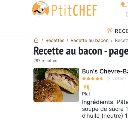
REC
Recettes
Recette au bacon
Recet
Recette au bacon - pag
287 recettes
Bun's Chèvre-B
Plat
Ingrédients
: Pât
soupe de sucre 1 
d’huile (neutre) 1