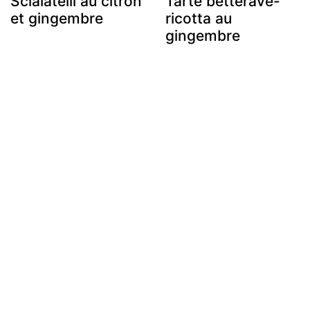
Scialatelli au citron
Tarte betterave-
et gingembre
ricotta au
gingembre