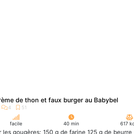
rème de thon et faux burger au Babybel
facile
40 min
617 k
r les gougères: 150 g de farine 125 g de beurre