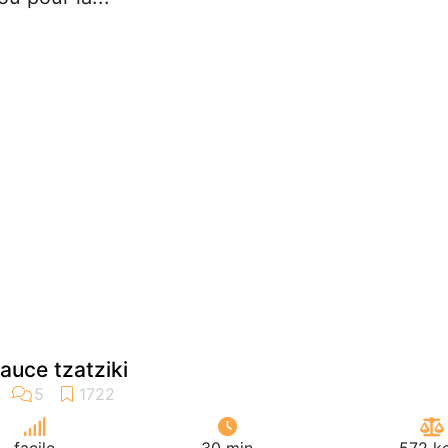
auce tzatziki
facile
30 min
572 kc