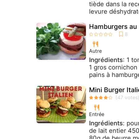
tiède dans la rec
levure déshydraté
Hamburgers au S
Autre
Ingrédients
: 1 t
1 gros cornichon 
pains à hamburge
Mini Burger Ital
Entrée
Ingrédients
: pou
de lait entier 4
80g de beurre mo