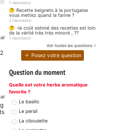
1 réponse(s)
🤔 Recette beignets à la portugaise
vous mettez quand la farine ?
2 réponse(s)
🤔 -le coût estimé des recettes est loin
de la vérité très très minoré , ??
al
1 réponse(s)
i
Voir toutes les questions
/2
Posez votre question
Question du moment
Quelle est votre herbe aromatique
favorite ?
cal
Le basilic
 g
Le persil
ts
La ciboulette