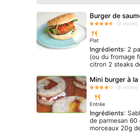
Burger de saumo
Plat
Ingrédients
: 2 p
(ou du fromage fr
citron 2 steaks d
Mini burger à l
Entrée
Ingrédients
: Sab
de parmesan 60 g
morceaux 20g de 