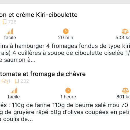
n et crème Kiri-ciboulette
facile
20 min
503 kc
ains à hamburger 4 fromages fondus de type kir
ais) 4 cuillères à soupe de ciboulette ciselée 1
e saumon à...
a tomate et fromage de chèvre
facile
1 heure
601 k
lés : 110g de farine 110g de beurre salé mou 70
 de gruyère râpé 50g d'olives coupées en peti
coulis de...