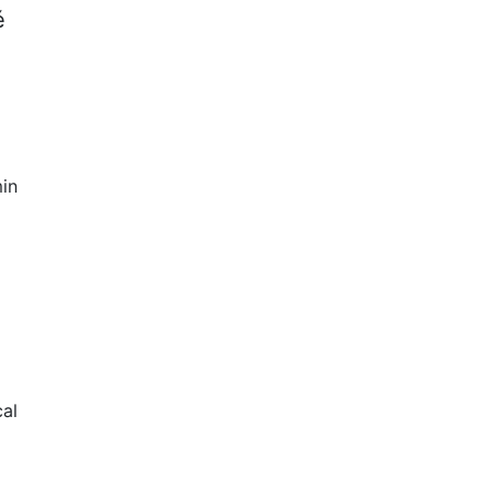
é
in
al