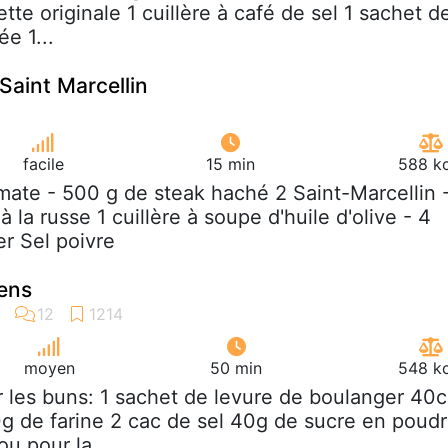
ette originale 1 cuillère à café de sel 1 sachet d
e 1...
aint Marcellin
facile
15 min
588 kc
omate - 500 g de steak haché 2 Saint-Marcellin 
à la russe 1 cuillère à soupe d'huile d'olive - 4
r Sel poivre
iens
moyen
50 min
548 kc
r les buns: 1 sachet de levure de boulanger 40c
50g de farine 2 cac de sel 40g de sucre en poud
u pour la...