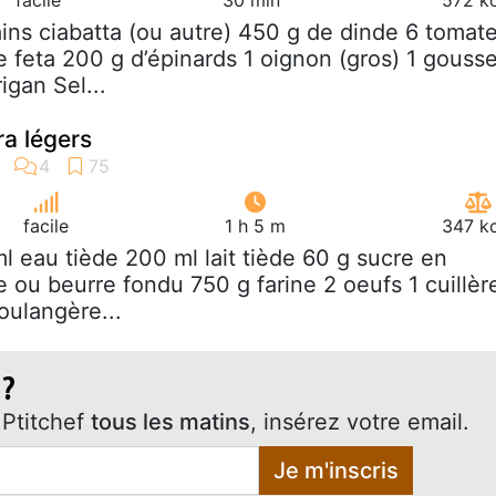
ains ciabatta (ou autre) 450 g de dinde 6 tomat
 feta 200 g d’épinards 1 oignon (gros) 1 gouss
igan Sel...
ra légers
facile
1 h 5 m
347 kc
ml eau tiède 200 ml lait tiède 60 g sucre en
 ou beurre fondu 750 g farine 2 oeufs 1 cuillèr
oulangère...
 ?
Ptitchef
tous les matins
, insérez votre email.
Je m'inscris