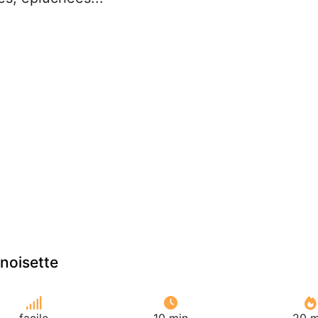
 noisette
facile
10 min
20 m