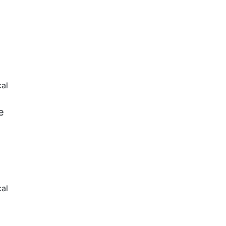
cal
e
al