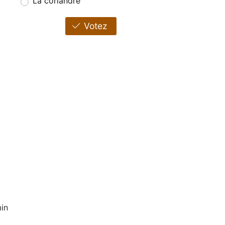
La coriandre
Votez
in