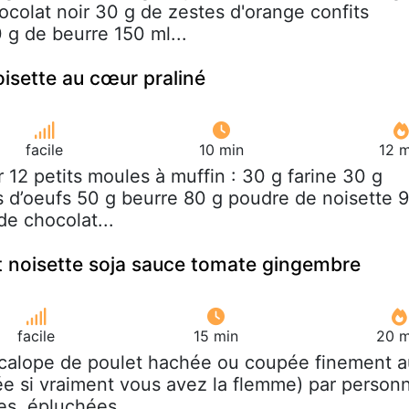
ocolat noir 30 g de zestes d'orange confits
 g de beurre 150 ml...
isette au cœur praliné
facile
10 min
12 m
r 12 petits moules à muffin : 30 g farine 30 g
 d’oeufs 50 g beurre 80 g poudre de noisette 
de chocolat...
t noisette soja sauce tomate gingembre
facile
15 min
20 m
scalope de poulet hachée ou coupée finement a
e si vraiment vous avez la flemme) par person
ées, épluchées...