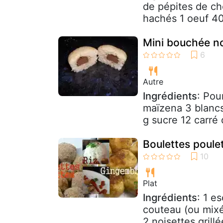
de pépites de ch
hachés 1 oeuf 40
Mini bouchée no
Autre
Ingrédients
: Pou
maïzena 3 blancs
g sucre 12 carré 
Boulettes poule
Plat
Ingrédients
: 1 e
couteau (ou mixé
2 noisettes grill