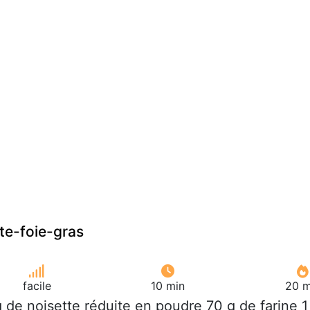
tte-foie-gras
facile
10 min
20 m
g de noisette réduite en poudre 70 g de farine 1