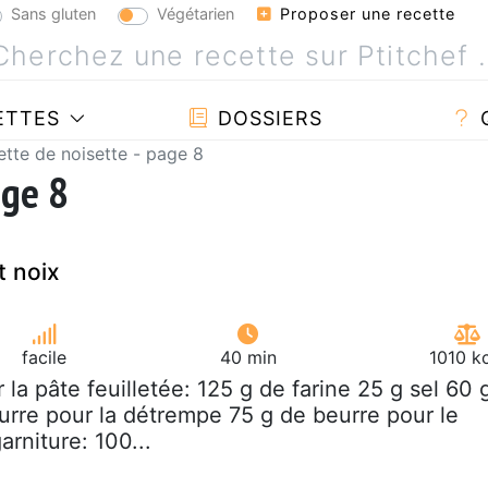
Sans gluten
Végétarien
Proposer une recette
ETTES
DOSSIERS
ette de noisette - page 8
age 8
t noix
facile
40 min
1010 k
r la pâte feuilletée: 125 g de farine 25 g sel 60 
urre pour la détrempe 75 g de beurre pour le
arniture: 100...