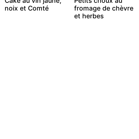
Cake au vin jaune,
Petits choux au
noix et Comté
fromage de chèvre
et herbes