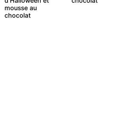
d'Halloween et
chocolat
mousse au
chocolat