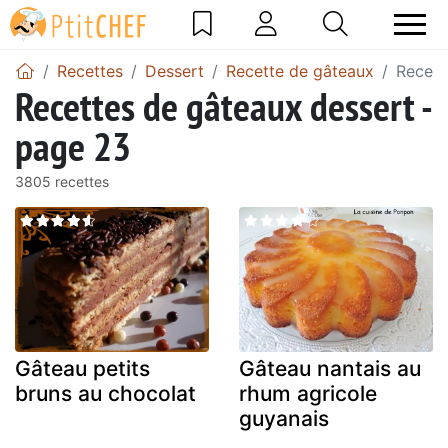
Recettes
Dessert
Recette de gâteaux
Recett
Recettes de gâteaux dessert -
page 23
3805 recettes
Gâteau petits
Gâteau nantais au
bruns au chocolat
rhum agricole
guyanais