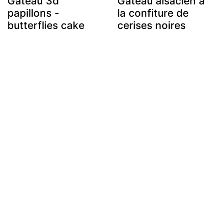
Gâteau 3d
Gâteau alsacien à
papillons -
la confiture de
butterflies cake
cerises noires