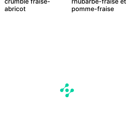
crumble fraise-
rhubarbe-fraise et
abricot
pomme-fraise