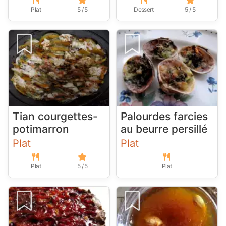
Plat
5 / 5
Dessert
5 / 5
Tian courgettes-
Palourdes farcies
potimarron
au beurre persillé
Plat
Plat
Plat
5 / 5
Plat