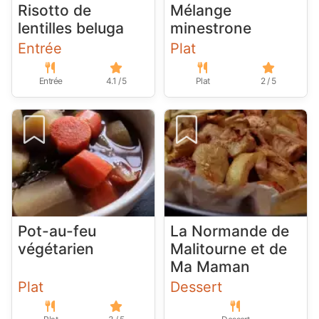
Risotto de
Mélange
lentilles beluga
minestrone
Entrée
Plat
Entrée
4.1 / 5
Plat
2 / 5
Pot-au-feu
La Normande de
végétarien
Malitourne et de
Ma Maman
Plat
Dessert