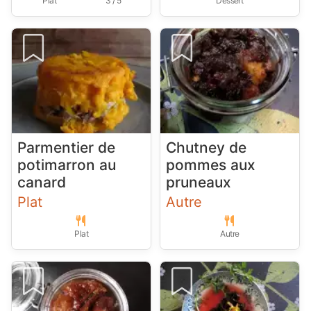
Plat
3 / 5
Dessert
Parmentier de
Chutney de
potimarron au
pommes aux
canard
pruneaux
Plat
Autre
Plat
Autre