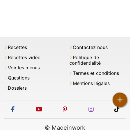
Recettes
Contactez nous
Recettes vidéo
Politique de
confidentialité
Voir les menus
Termes et conditions
Questions
Mentions légales
Dossiers
+
facebook
youtube
pinterest
instagram
tikt
© Madeinwork