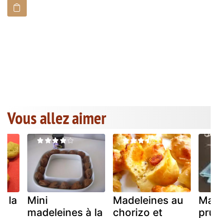
Vous allez aimer
à la
Mini
Madeleines au
Mad
madeleines à la
chorizo et
pru