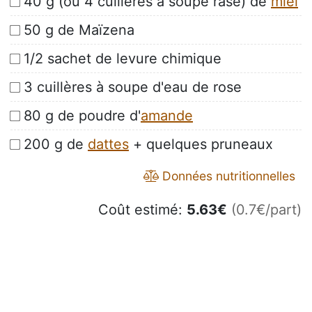
40 g (ou 4 cuillères à soupe rase) de
miel
50 g de Maïzena
1/2 sachet de levure chimique
3 cuillères à soupe d'eau de rose
80 g de poudre d'
amande
200 g de
dattes
+ quelques pruneaux
Données nutritionnelles
Coût estimé:
5.63
€
(0.7€/part)