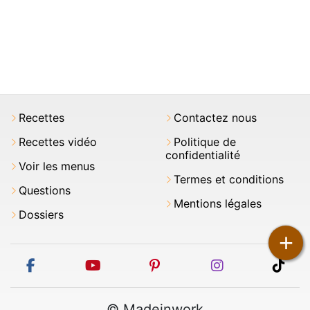
Recettes
Contactez nous
Recettes vidéo
Politique de
confidentialité
Voir les menus
Termes et conditions
Questions
Mentions légales
Dossiers
+
facebook
youtube
pinterest
instagram
tikt
© Madeinwork