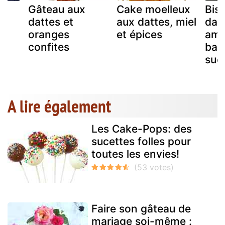
s
Gâteau aux
Cake moelleux
Bisc
de
dattes et
aux dattes, miel
dat
oranges
et épices
ama
confites
ban
suc
A lire également
Les Cake-Pops: des
sucettes folles pour
toutes les envies!
Faire son gâteau de
mariage soi-même :