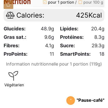
Nutrition
pour 1 portion
/
pour 100 g
Calories:
425Kcal
Glucides:
48.9g
Lipides:
20.4g
Gras sat.:
9.6g
Protéines:
8.3g
Fibres:
4.1g
Sucre:
29.3g
ProPoints:
11
SmartPoints:
18
Information nutritionnelle pour 1 portion (119g)
Végétarien
"Pause-café"
"