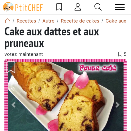
Recettes
Autre
Recette de cakes
Cake aux p
Cake aux dattes et aux
pruneaux
votez maintenant
Précédent
Suiv