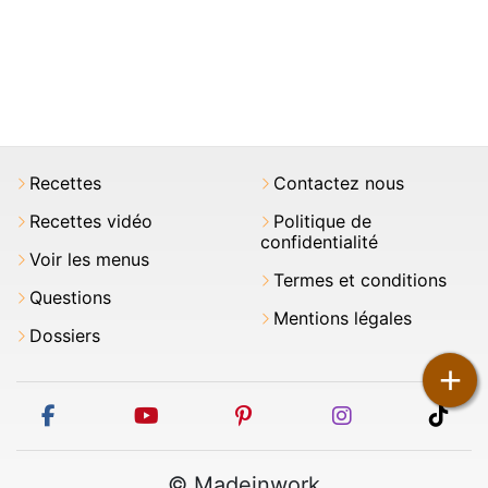
Recettes
Contactez nous
Recettes vidéo
Politique de
confidentialité
Voir les menus
Termes et conditions
Questions
Mentions légales
Dossiers
+
facebook
youtube
pinterest
instagram
tikt
© Madeinwork