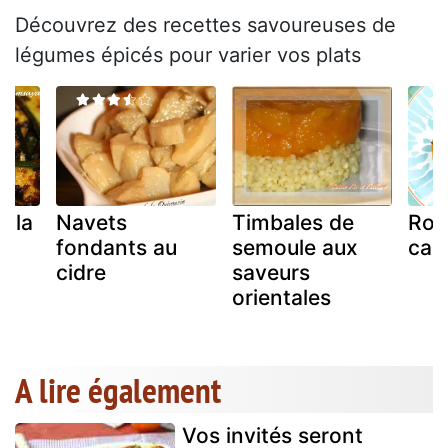
Découvrez des recettes savoureuses de
légumes épicés pour varier vos plats
à la
Navets
Timbales de
Ros
fondants au
semoule aux
car
cidre
saveurs
orientales
A lire également
Vos invités seront