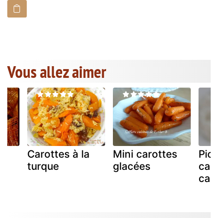
Vous allez aimer
Carottes à la
Mini carottes
Pic
turque
glacées
caro
carr