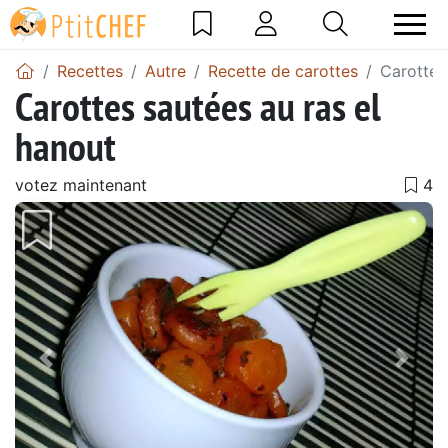
Recettes
Autre
Recette de carottes
Carottes
Carottes sautées au ras el
hanout
votez maintenant
Précédent
Suiv