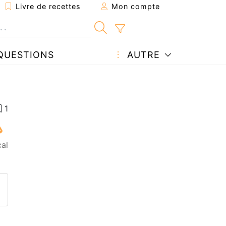
Livre de recettes
Mon compte
QUESTIONS
AUTRE
cal
ecette à un ami
ette page
 une question à l'auteur
ublier votre photo de cette r