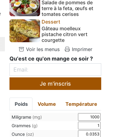
Salade de pommes de
terre à la feta, œufs et
e
tomates cerises
Dessert
Gâteau moelleux
pistache citron vert
courgette
Voir les menus
Imprimer
Qu'est ce qu'on mange ce soir ?
Je m'inscris
Poids
Volume
Température
Miligrame
(mg)
Grammes
(g)
Ounce
(oz)