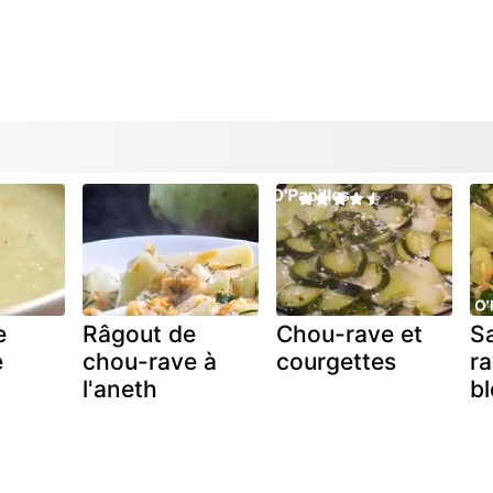
e
Râgout de
Chou-rave et
S
e
chou-rave à
courgettes
ra
l'aneth
bl