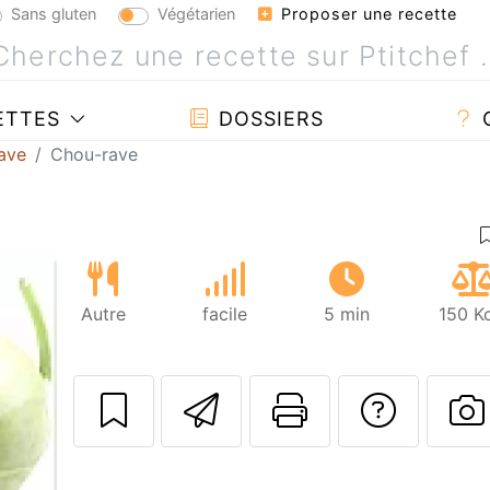
Sans gluten
Végétarien
Proposer une recette
ETTES
DOSSIERS
ave
Chou-rave
Autre
facile
5 min
150 K
Envoyer cette r
Imprimer c
Poser
P