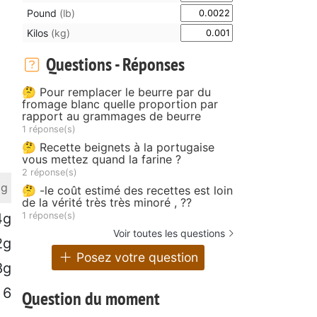
Pound
(lb)
Kilos
(kg)
Questions - Réponses
🤔 Pour remplacer le beurre par du
fromage blanc quelle proportion par
rapport au grammages de beurre
1 réponse(s)
🤔 Recette beignets à la portugaise
vous mettez quand la farine ?
2 réponse(s)
 g
🤔 -le coût estimé des recettes est loin
de la vérité très très minoré , ??
1 réponse(s)
4g
Voir toutes les questions
2g
Posez votre question
8g
6
Question du moment