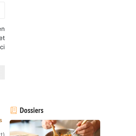
en
et
ci
Dossiers
s
t)