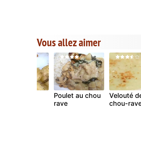
Vous allez aimer
Chou-rave
Poulet au chou
Velouté d
sauté
rave
chou-rav