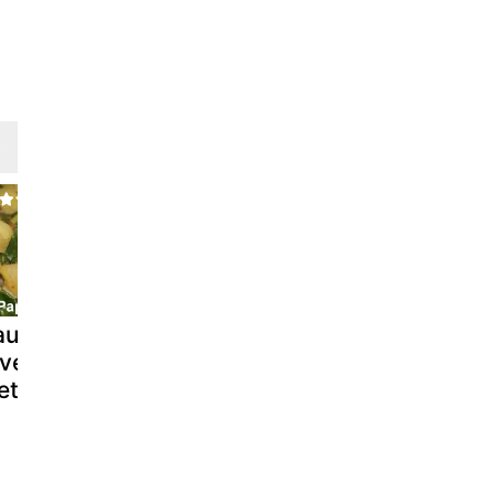
auté de chou
Chou rave
Soupe de
ve et de
crémé aux
chou-rave à
ettes
quatre epices
ciboulette
et son lard
fumé, à l'actifry