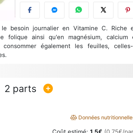
le besoin journalier en Vitamine C. Riche 
de folique ainsi qu'en magnésium, calcium 
consommer également les feuilles, celles-
es.
2
Données nutritionnelle
Coût estimé:
1.5
€
(0.75€/par