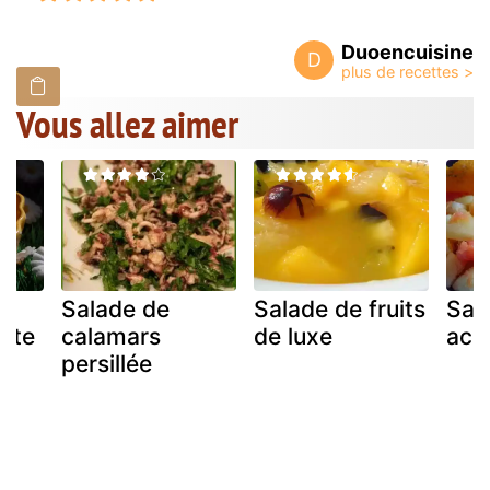
Duoencuisine
D
Vous allez aimer
Salade de
Salade de fruits
Sala
otte
calamars
de luxe
aci
persillée