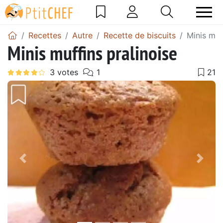
Recettes
Autre
Recette de biscuits
Minis muf
Minis muffins pralinoise
Précédent
Suiv