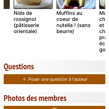
es
Nids de
Muffins au
Muf
rossignol
coeur de
cho
(pâtisserie
nutella ! (sans
et 
orientale)
beurre)
cho
pral
éch
gou
Questions
Poser une question à l'auteur
Photos des membres