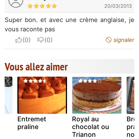
20/03/2013
Super bon. et avec une crème anglaise, je
vous raconte pas
I apreciate
I do not appreciate
signaler
Vous allez aimer
Entremet
Royal au
Bro
u
praline
chocolat ou
pral
Trianon
noi