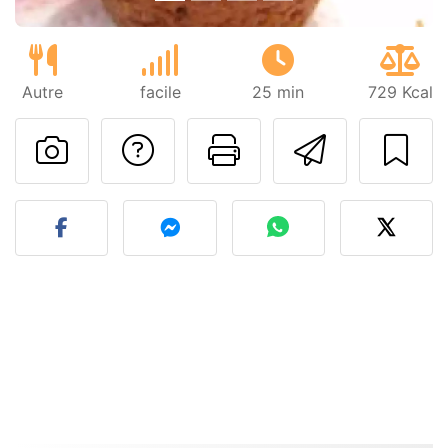
Autre
facile
25 min
729 Kcal
Poser une question
Imprimer cet
Envoyer
Publier votre photo de cet