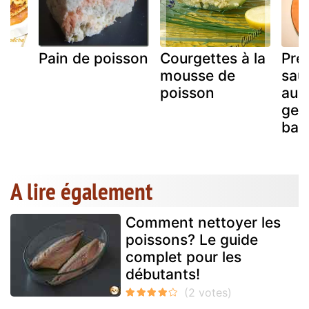
Pain de poisson
Courgettes à la
Pre
mousse de
sau
poisson
aux
gel
bal
A lire également
Comment nettoyer les
poissons? Le guide
complet pour les
débutants!