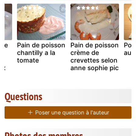
ine
Pain de poisson
Pain de poisson
Poi
chantilly a la
crème de
aux
tomate
crevettes selon
ux
anne sophie pic
Questions
Poser une question à l'auteur
Photos des membres