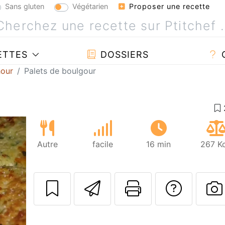
Sans gluten
Végétarien
Proposer une recette
ETTES
DOSSIERS
hour
Palets de boulgour
Autre
facile
16 min
267 Kc
Envoyer cette r
Imprimer c
Poser
P