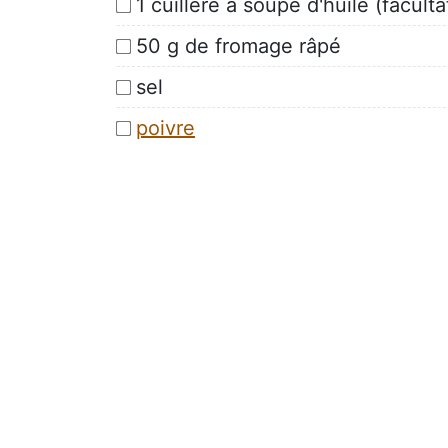
1 cuillère à soupe d'huile (faculta
50 g de fromage râpé
sel
poivre