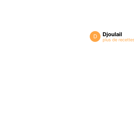
Djoulail
D