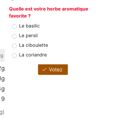
Quelle est votre herbe aromatique
favorite ?
Le basilic
Le persil
La ciboulette
La coriandre
 g
2g
Votez
1g
4g
9
g)