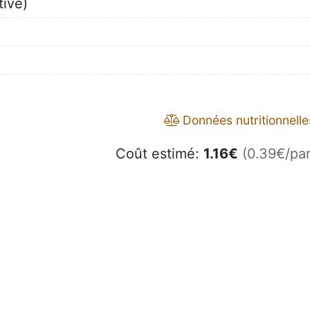
tive)
Données nutritionnelle
Coût estimé:
1.16
€
(0.39€/par