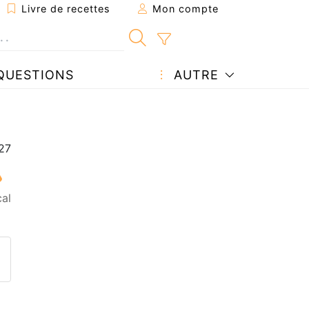
Livre de recettes
Mon compte
QUESTIONS
AUTRE
al
ecette à un ami
ette page
 une question à l'auteur
ublier votre photo de cette r