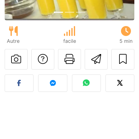
Autre
facile
5 min
Poser une question
Imprimer cet
Envoyer
Publier votre photo de cet