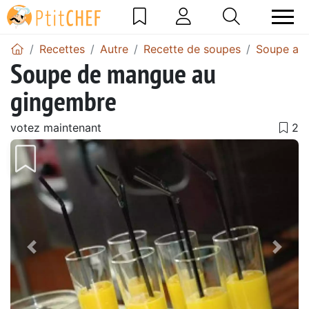
Recettes
Autre
Recette de soupes
Soupe au
Soupe de mangue au
gingembre
votez maintenant
Précédent
Suiv