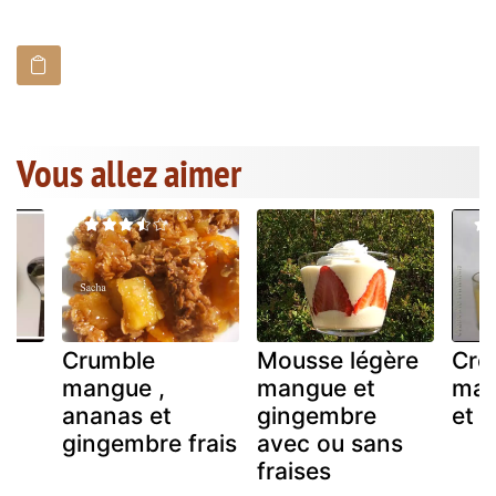
Vous allez aimer
Crumble
Mousse légère
Crè
mangue ,
mangue et
man
et
ananas et
gingembre
et 
gingembre frais
avec ou sans
fraises