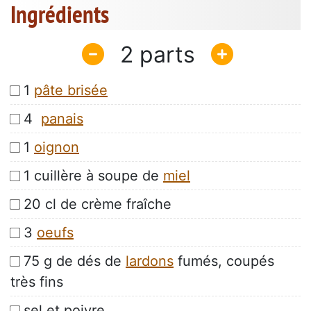
Ingrédients
2
1
pâte brisée
4
panais
1
oignon
1 cuillère à soupe de
miel
20 cl de crème fraîche
3
oeufs
75 g de dés de
lardons
fumés, coupés
très fins
sel et poivre