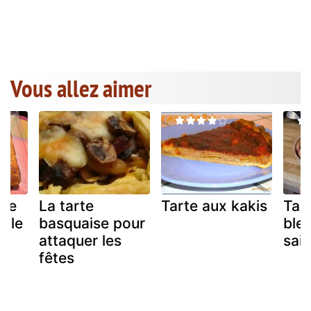
Vous allez aimer
cre
La tarte
Tarte aux kakis
Tar
çale
basquaise pour
bleu
attaquer les
sai
fêtes