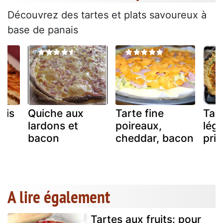
Découvrez des tartes et plats savoureux à
base de panais
ais
Quiche aux
Tarte fine
Tar
lardons et
poireaux,
lég
bacon
cheddar, bacon
pri
A lire également
Tartes aux fruits: pour