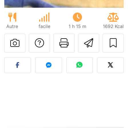
Autre
facile
1 h 15 m
1692 Kcal
Poser une question
Imprimer cet
Envoyer
Publier votre photo de cet