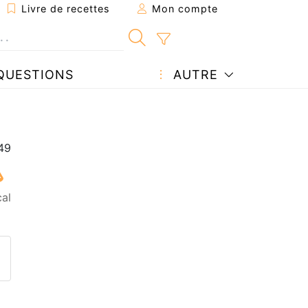
Livre de recettes
Mon compte
QUESTIONS
AUTRE
cal
ecette à un ami
ette page
 une question à l'auteur
ublier votre photo de cette r