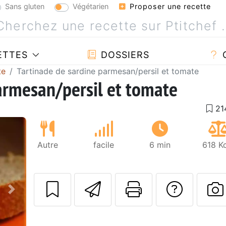
Sans gluten
Végétarien
Proposer une recette
ETTES
DOSSIERS
te
Tartinade de sardine parmesan/persil et tomate
armesan/persil et tomate
Autre
facile
6 min
618 K
Envoyer cette r
Imprimer c
Poser
Suivant
P