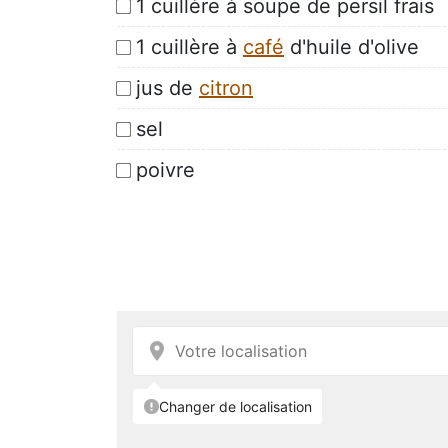
1 cuillère à soupe de persil frais
1 cuillère à
café
d'huile d'olive
jus de
citron
sel
poivre