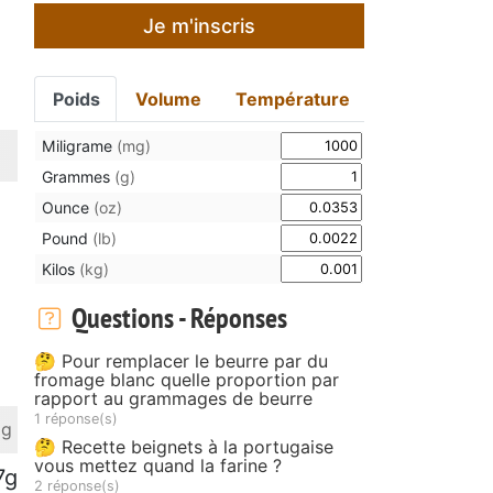
Je m'inscris
Poids
Volume
Température
Miligrame
(mg)
Grammes
(g)
Ounce
(oz)
Pound
(lb)
Kilos
(kg)
Questions - Réponses
🤔 Pour remplacer le beurre par du
fromage blanc quelle proportion par
rapport au grammages de beurre
1 réponse(s)
 g
🤔 Recette beignets à la portugaise
vous mettez quand la farine ?
7g
2 réponse(s)