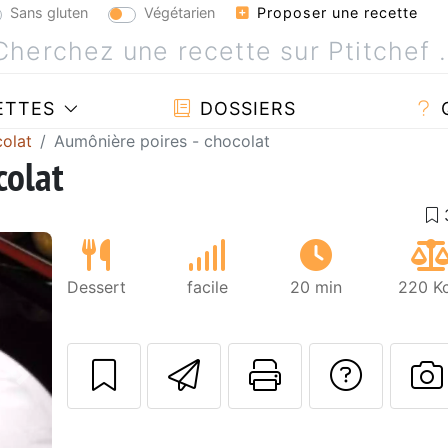
Sans gluten
Végétarien
Proposer une recette
ETTES
DOSSIERS
olat
Aumônière poires - chocolat
colat
Dessert
facile
20 min
220 Kc
Envoyer cette r
Imprimer c
Poser
Suivant
P