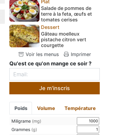
Plat
Salade de pommes de
terre à la feta, œufs et
tomates cerises
Dessert
Gâteau moelleux
pistache citron vert
courgette
Voir les menus
Imprimer
Qu'est ce qu'on mange ce soir ?
Je m'inscris
Poids
Volume
Température
Miligrame
(mg)
Grammes
(g)