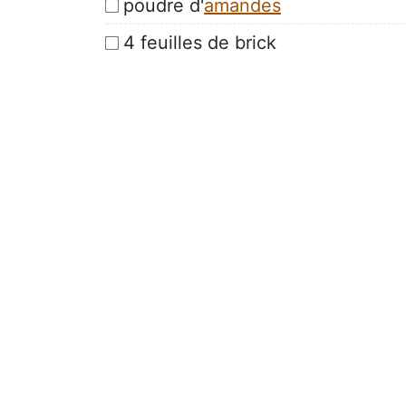
poudre d'
amandes
4 feuilles de brick