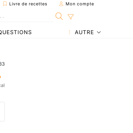
Livre de recettes
Mon compte
QUESTIONS
AUTRE
al
ecette à un ami
ette page
 une question à l'auteur
ublier votre photo de cette r