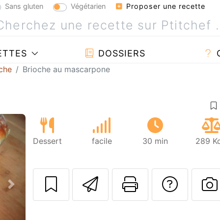
Sans gluten
Végétarien
Proposer une recette
ETTES
DOSSIERS
che
Brioche au mascarpone
Dessert
facile
30 min
289 Kc
Envoyer cette r
Imprimer c
Poser
Suivant
P