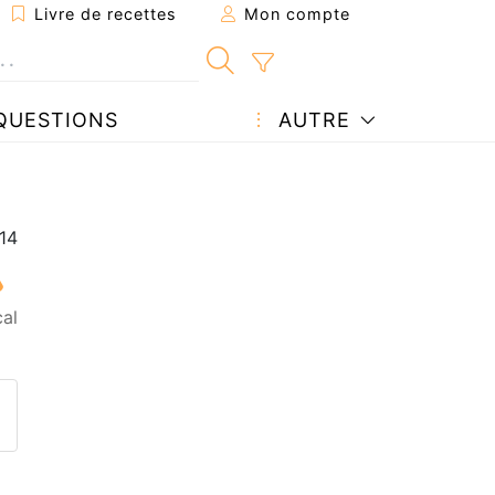
Livre de recettes
Mon compte
QUESTIONS
AUTRE
al
ecette à un ami
ette page
 une question à l'auteur
ublier votre photo de cette r