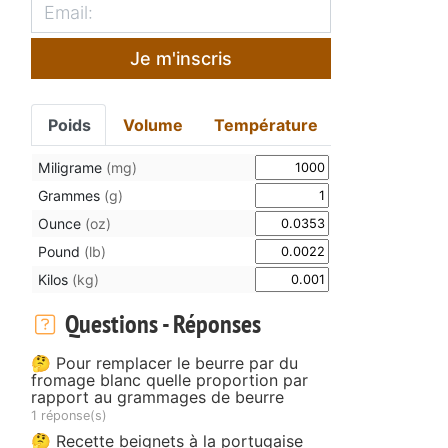
Je m'inscris
Poids
Volume
Température
Miligrame
(mg)
Grammes
(g)
Ounce
(oz)
Pound
(lb)
Kilos
(kg)
Questions - Réponses
🤔 Pour remplacer le beurre par du
fromage blanc quelle proportion par
rapport au grammages de beurre
1 réponse(s)
🤔 Recette beignets à la portugaise