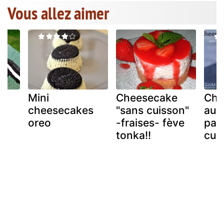
Vous allez aimer
e
Mini
Cheesecake
Che
cheesecakes
"sans cuisson"
aux 
oreo
-fraises- fève
pas
tonka!!
cui