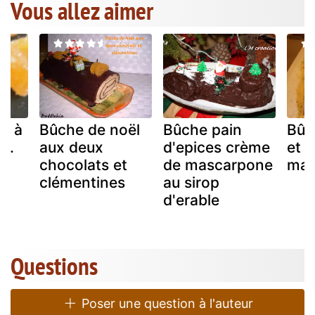
Vous allez aimer
ts à
Bûche de noël
Bûche pain
Bûc
e.
aux deux
d'epices crème
et a
chocolats et
de mascarpone
mat
clémentines
au sirop
d'erable
Questions
Poser une question à l'auteur