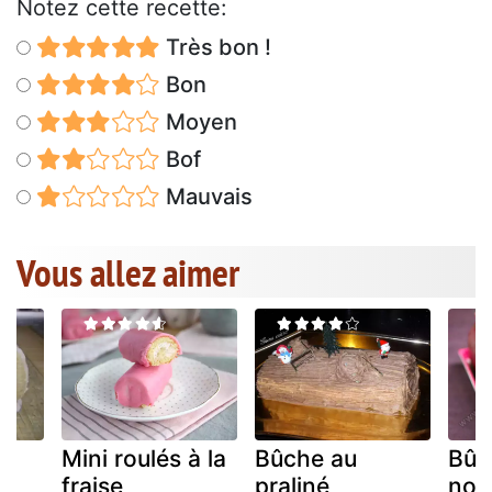
Notez cette recette:
Très bon !
Bon
Moyen
Bof
Mauvais
Vous allez aimer
es
Mini roulés à la
Bûche au
Bûc
e
fraise
praliné
nou