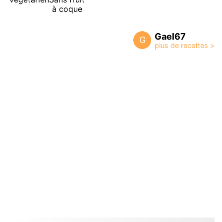
à coque
Gael67
G