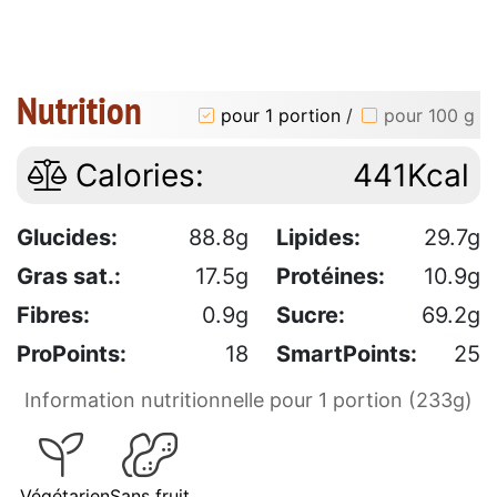
Nutrition
pour 1 portion
/
pour 100 g
Calories:
441Kcal
Glucides:
88.8g
Lipides:
29.7g
Gras sat.:
17.5g
Protéines:
10.9g
Fibres:
0.9g
Sucre:
69.2g
ProPoints:
18
SmartPoints:
25
Information nutritionnelle pour 1 portion (233g)
Végétarien
Sans fruit