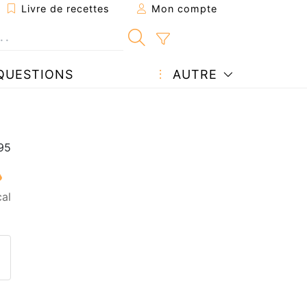
Livre de recettes
Mon compte
QUESTIONS
AUTRE
al
ecette à un ami
ette page
 une question à l'auteur
ublier votre photo de cette r