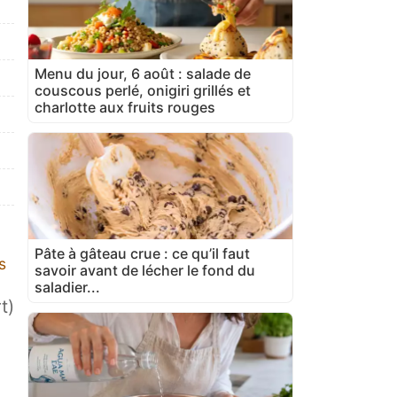
Menu du jour, 6 août : salade de
couscous perlé, onigiri grillés et
charlotte aux fruits rouges
Pâte à gâteau crue : ce qu’il faut
s
savoir avant de lécher le fond du
saladier...
t)