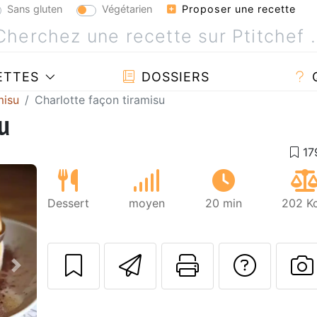
Sans gluten
Végétarien
Proposer une recette
ETTES
DOSSIERS
misu
Charlotte façon tiramisu
u
Dessert
moyen
20 min
202 Kc
Envoyer cette r
Imprimer c
Poser
Suivant
P