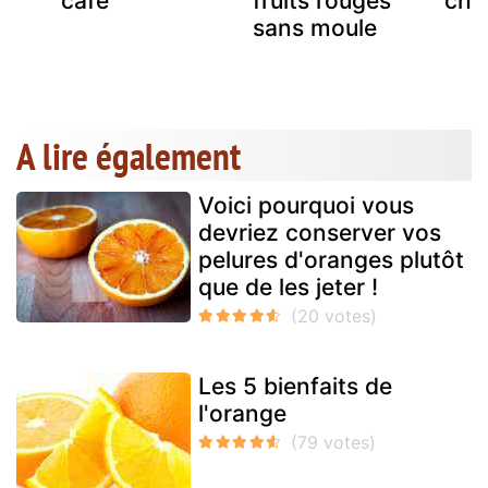
café
fruits rouges
cho
sans moule
A lire également
Voici pourquoi vous
devriez conserver vos
pelures d'oranges plutôt
que de les jeter !
Les 5 bienfaits de
l'orange