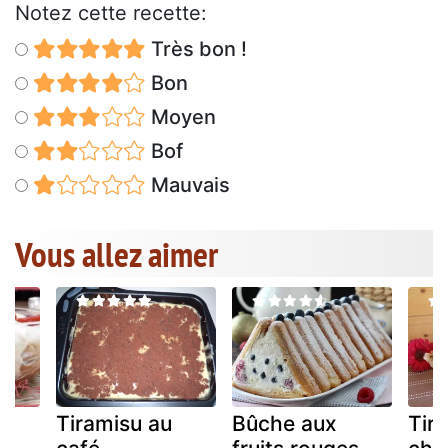
Notez cette recette:
Très bon !
Bon
Moyen
Bof
Mauvais
Vous allez aimer
a
Tiramisu au
Bûche aux
Tir