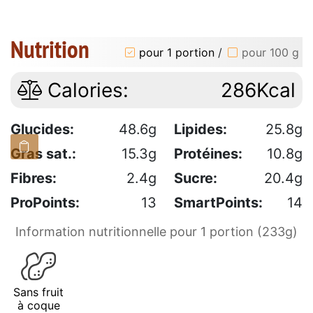
Nutrition
pour 1 portion
/
pour 100 g
Calories:
286Kcal
Glucides:
48.6g
Lipides:
25.8g
Gras sat.:
15.3g
Protéines:
10.8g
Fibres:
2.4g
Sucre:
20.4g
ProPoints:
13
SmartPoints:
14
Information nutritionnelle pour 1 portion (233g)
Sans fruit
à coque