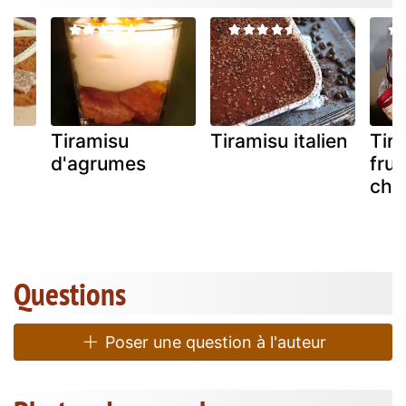
Tiramisu
Tiramisu italien
Tir
d'agrumes
frui
cha
Questions
Poser une question à l'auteur