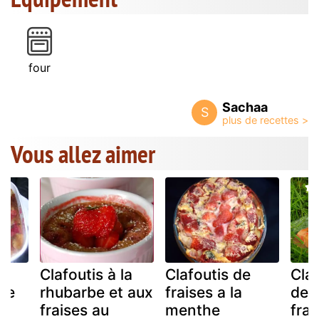
four
Sachaa
S
Vous allez aimer
Clafoutis à la
Clafoutis de
Claf
ne
rhubarbe et aux
fraises a la
de 
fraises au
menthe
frai