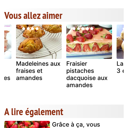
Vous allez aimer
Madeleines aux
Fraisier
La f
fraises et
pistaches
3 e
hées
amandes
dacquoise aux
amandes
A lire également
Grâce à ça, vous