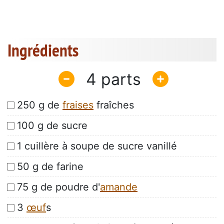
Ingrédients
4
250 g de
fraises
fraîches
100 g de sucre
1 cuillère à soupe de sucre vanillé
50 g de farine
75 g de poudre d'
amande
3
œuf
s