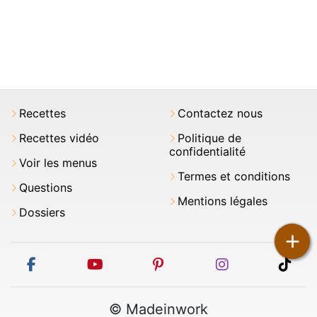
Recettes
Contactez nous
Recettes vidéo
Politique de
confidentialité
Voir les menus
Termes et conditions
Questions
Mentions légales
Dossiers
+
facebook
youtube
pinterest
instagram
tikt
© Madeinwork