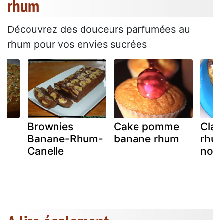
rhum
Découvrez des douceurs parfumées au
rhum pour vos envies sucrées
Brownies
Cake pomme
Cla
Banane-Rhum-
banane rhum
rhu
Canelle
nou
s