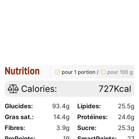
Nutrition
pour 1 portion
/
pour 100 g
Calories:
727Kcal
Glucides:
93.4g
Lipides:
25.5g
Gras sat.:
14.4g
Protéines:
24.6g
Fibres:
3.9g
Sucre:
25.3g
ProPoints:
19
SmartPoints:
27