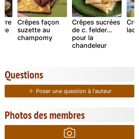
arre
Crêpes façon
Crêpes sucrées
Crê
 de
suzette au
de c. felder...
lad
champomy
pour la
chandeleur
Questions
Poser une question à l'auteur
Photos des membres