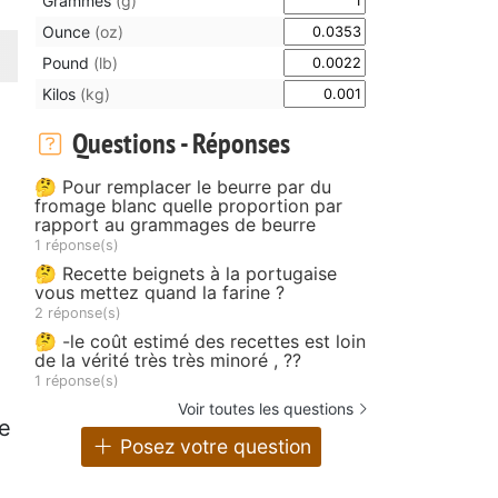
Grammes
(g)
Ounce
(oz)
Pound
(lb)
Kilos
(kg)
Questions - Réponses
🤔 Pour remplacer le beurre par du
fromage blanc quelle proportion par
rapport au grammages de beurre
1 réponse(s)
🤔 Recette beignets à la portugaise
vous mettez quand la farine ?
2 réponse(s)
🤔 -le coût estimé des recettes est loin
de la vérité très très minoré , ??
1 réponse(s)
Voir toutes les questions
de
Posez votre question