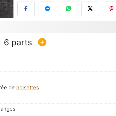
6
urée de
noisettes
ranges