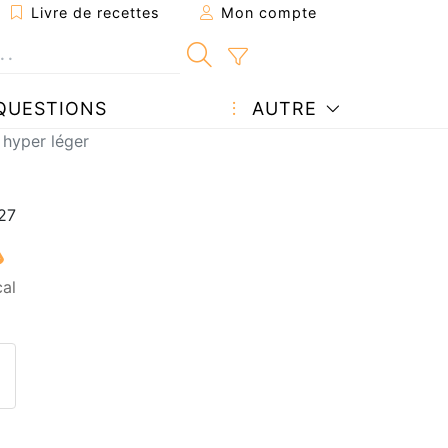
Livre de recettes
Mon compte
QUESTIONS
AUTRE
 hyper léger
cal
ecette à un ami
ette page
 une question à l'auteur
ublier votre photo de cette r