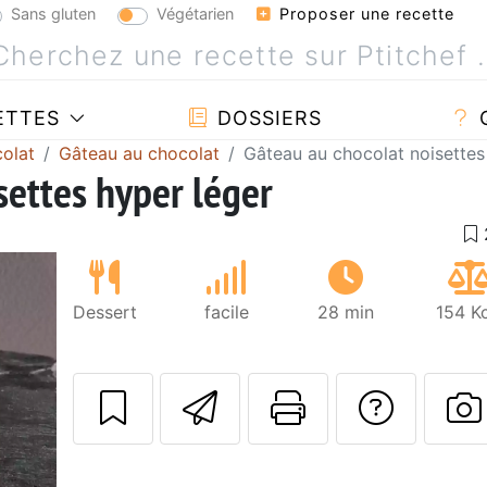
Sans gluten
Végétarien
Proposer une recette
ETTES
DOSSIERS
olat
Gâteau au chocolat
Gâteau au chocolat noisettes
settes hyper léger
Dessert
facile
28 min
154 K
Envoyer cette r
Imprimer c
Poser
P