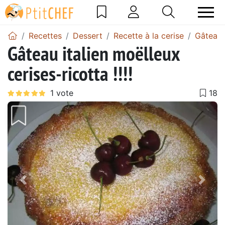
Recettes
Dessert
Recette à la cerise
Gâteau 
Gâteau italien moëlleux
cerises-ricotta !!!!
Précédent
Suiv