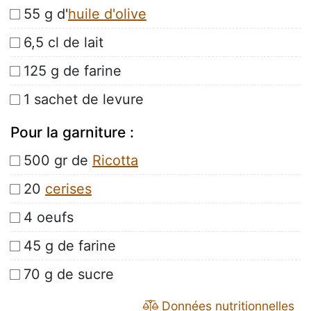
55 g d'
huile d'olive
6,5 cl de lait
125 g de farine
1 sachet de levure
Pour la garniture :
500 gr de
Ricotta
20
cerises
4 oeufs
45 g de farine
70 g de sucre
Données nutritionnelles