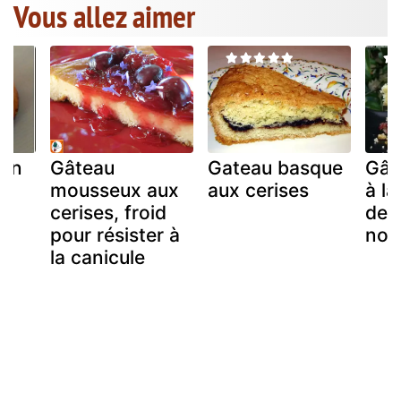
Vous allez aimer
ton
Gâteau
Gateau basque
Gât
n
mousseux aux
aux cerises
à la
cerises, froid
de 
pour résister à
noi
la canicule