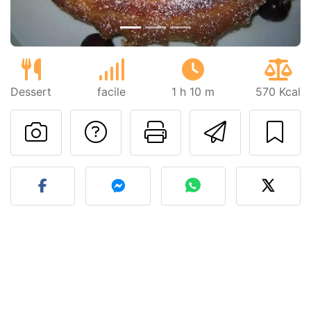
Dessert
facile
1 h 10 m
570 Kcal
Poser une question
Imprimer cet
Envoyer
Publier votre photo de cet