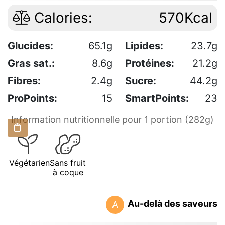
Calories:
570Kcal
Glucides:
65.1g
Lipides:
23.7g
Gras sat.:
8.6g
Protéines:
21.2g
Fibres:
2.4g
Sucre:
44.2g
ProPoints:
15
SmartPoints:
23
Information nutritionnelle pour 1 portion (282g)
Végétarien
Sans fruit
à coque
Au-delà des saveurs
A