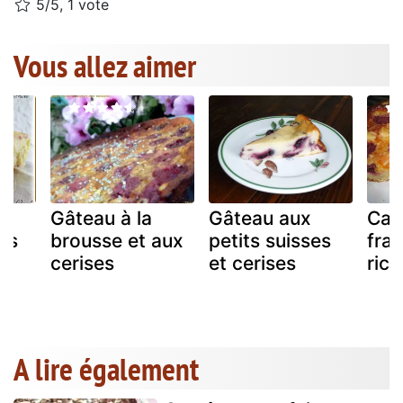
5/5, 1 vote
Vous allez aimer
Gâteau à la
Gâteau aux
Cak
es
brousse et aux
petits suisses
fra
cerises
et cerises
rico
A lire également