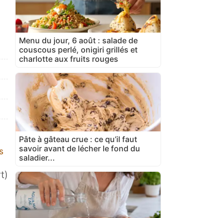
Menu du jour, 6 août : salade de
couscous perlé, onigiri grillés et
charlotte aux fruits rouges
Pâte à gâteau crue : ce qu’il faut
savoir avant de lécher le fond du
s
saladier...
t)