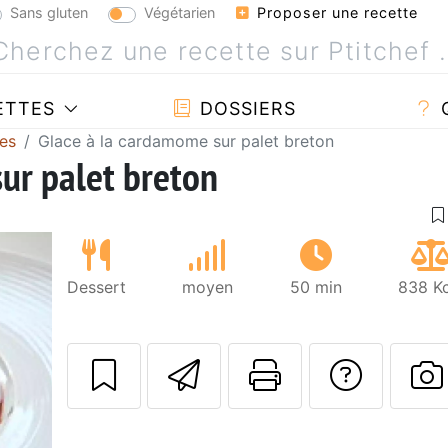
Sans gluten
Végétarien
Proposer une recette
ETTES
DOSSIERS
es
Glace à la cardamome sur palet breton
ur palet breton
Dessert
moyen
50 min
838 Kc
Envoyer cette r
Imprimer c
Poser
P