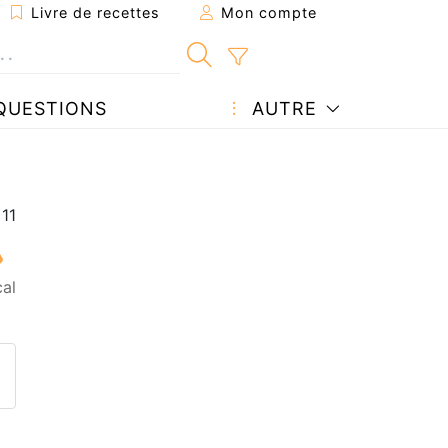
Livre de recettes
Mon compte
QUESTIONS
AUTRE
al
ecette à un ami
ette page
 une question à l'auteur
ublier votre photo de cette r