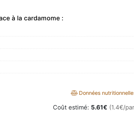
lace à la cardamome :
Données nutritionnelle
Coût estimé:
5.61
€
(1.4€/par